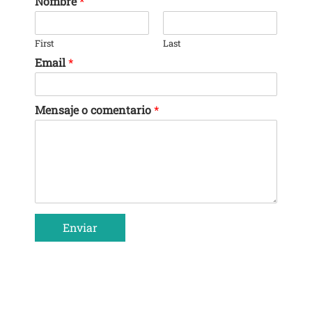
Nombre
*
First
Last
Email
*
Mensaje o comentario
*
Enviar